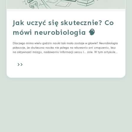
Jak uczyć się skutecznie? Co
mówi neurobiologia 🧠
Dlaczego mimo wielu godzin nauki tak mało zostaje w głowie? Neurobiologia
pokazuje, że skuteczna nauka nie polega na wkuwaniu ani zmęczeniu, lecz
na aktywności mózgu, nadawaniu informacji sensu i… śnie. W tym artykule
wyjaśniamy, jak naprawdę uczy się mózg i co możesz zmienić, by uczyć się
mniej, a zapamiętywać więcej.