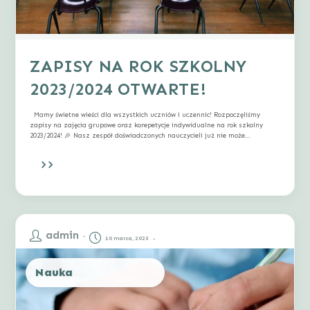
ZAPISY NA ROK SZKOLNY
2023/2024 OTWARTE!
Mamy świetne wieści dla wszystkich uczniów i uczennic! Rozpoczęliśmy
zapisy na zajęcia grupowe oraz korepetycje indywidualne na rok szkolny
2023/2024! 🎉 Nasz zespół doświadczonych nauczycieli już nie może
doczekać…
admin
10 marca, 2023
Post
Post
author:
published:
Nauka