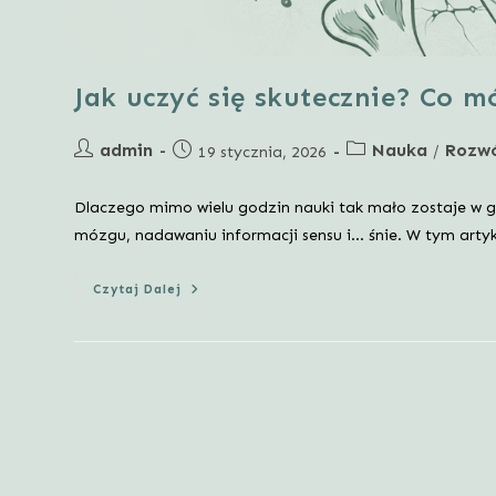
Jak uczyć się skutecznie? Co m
Post
Post
admin
Nauka
Rozw
Post
/
19 stycznia, 2026
author:
category:
published:
Dlaczego mimo wielu godzin nauki tak mało zostaje w g
mózgu, nadawaniu informacji sensu i… śnie. W tym artyk
Jak
Czytaj Dalej
Uczyć
Się
Skutecznie?
Co
Mówi
Neurobiologia
🧠