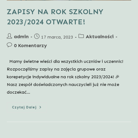
ZAPISY NA ROK SZKOLNY
2023/2024 OTWARTE!
Post
Post
admin
Aktualności
Post
17 marca, 2023
author:
category:
published:
Post
0 Komentarzy
comments:
Mamy świetne wieści dla wszystkich uczniów i uczennic!
Rozpoczęliśmy zapisy na zajęcia grupowe oraz
korepetycje indywidualne na rok szkolny 2023/2024! 🎉
Nasz zespół doświadczonych nauczycieli już nie może
doczekać…
ZAPISY
Czytaj Dalej
NA
ROK
SZKOLNY
2023/2024
OTWARTE!