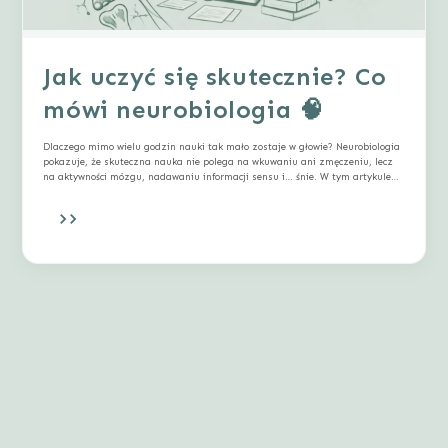
Jak uczyć się skutecznie? Co
mówi neurobiologia 🧠
Dlaczego mimo wielu godzin nauki tak mało zostaje w głowie? Neurobiologia
pokazuje, że skuteczna nauka nie polega na wkuwaniu ani zmęczeniu, lecz
na aktywności mózgu, nadawaniu informacji sensu i… śnie. W tym artykule
wyjaśniamy, jak naprawdę uczy się mózg i co możesz zmienić, by uczyć się
mniej, a zapamiętywać więcej.