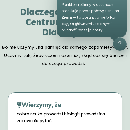
Plankton roślinny w oceanach
Dlaczego biologia w
produkuje ponad połowę tlenu na
Ziemi — to oceany, a nie tylko
Centrum Edukacji
lasy, są głównymi „zielonymi
Dlaczego?
płucami” naszej planety.
Bo nie uczymy „na pamięć dla samego zapamietywania”.
Uczymy tak, żeby uczeń rozumiał, skąd coś się bierze i
do czego prowadzi.
Wierzymy, że
dobra nauka prowadzi biologii prowadzina
zadawaniu pytań: