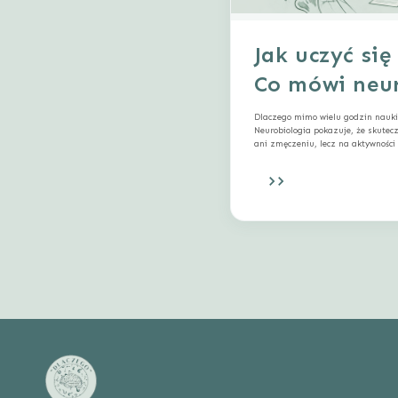
Jak uczyć się
Co mówi neur
Dlaczego mimo wielu godzin nauki 
Neurobiologia pokazuje, że skute
ani zmęczeniu, lecz na aktywnośc
sensu i… śnie. W tym artykule wyj
mózg i co możesz zmienić, by ucz
więcej.