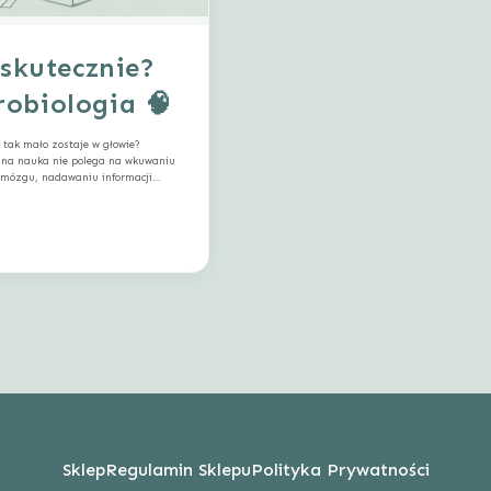
 skutecznie?
obiologia 🧠
tak mało zostaje w głowie?
czna nauka nie polega na wkuwaniu
i mózgu, nadawaniu informacji
aśniamy, jak naprawdę uczy się
yć się mniej, a zapamiętywać
Sklep
Regulamin Sklepu
Polityka Prywatności