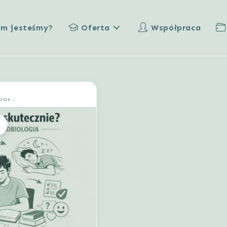
im jesteśmy?
Oferta
Współpraca
 2026